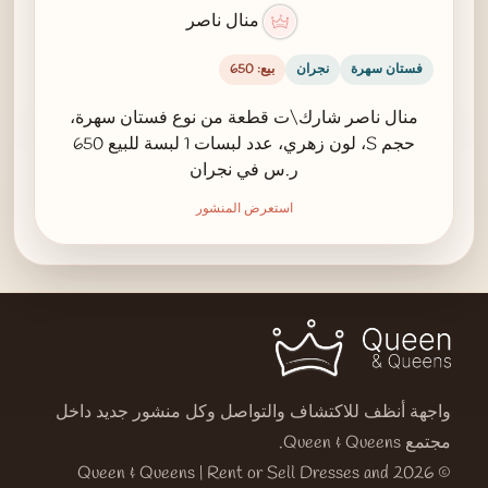
منال ناصر
فستان سهرة
نجران
بيع: 650
منال ناصر شارك\ت قطعة من نوع فستان سهرة،
حجم S، لون زهري، عدد لبسات 1 لبسة للبيع 650
ر.س في نجران
استعرض المنشور
واجهة أنظف للاكتشاف والتواصل وكل منشور جديد داخل
مجتمع Queen & Queens.
© 2026 Queen & Queens | Rent or Sell Dresses and