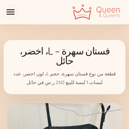
menu
فستان سهرة - L، اخضر،
حائل
قطعة من نوع فستان سهرة، حجم L، لون اخضر، عدد
لبسات 1 لبسة للبيع 250 ر.س في حائل