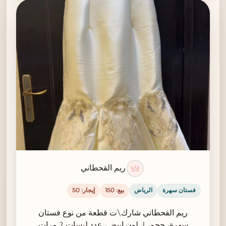
ريم القحطاني
فستان سهرة
الرياض
بيع: 150
إيجار: 50
ريم القحطاني شارك\ت قطعة من نوع فستان
سهرة، حجم L، لون ابيض، عدد لبسات 2 مرات